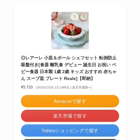
◎レアーレ 小皿＆ボール シェフセット 転倒防止
吸盤付き[食器 離乳食 デビュー 誕生日 お祝い ベ
ビー食器 日本製 1歳 2歳 キッズ おすすめ 赤ちゃ
ん スープ皿 プレート Reale]【即納】
¥5,720
（2025/12/24 15:14時点 | 楽天市場調べ）
Amazonで探す
楽天市場で探す
Yahooショッピングで探す