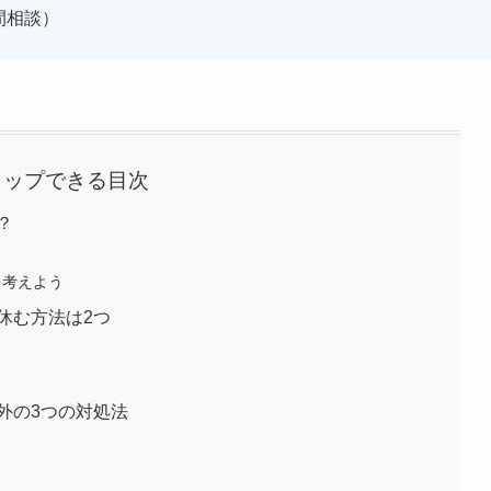
間相談）
タップできる目次
？
る
を考えよう
休む方法は2つ
外の3つの対処法