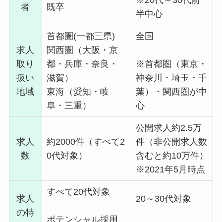
者
既卒
半中心
首都圏
(一都三県)
全国
求人
関西圏
（大阪・京
取り
都・兵庫・奈良・
※
首都圏（東京・
扱い
滋賀）
神奈川・埼玉・千
地域
東海
（愛知・岐
葉）・関西圏
が中
阜・三重）
心
公開求人約2.5万
求人
約2000件（すべて2
件（非公開求人数
数
0代対象）
含むと
約10万件
）
※2021年5月時点
すべて20代対象
求人
20～30代対象
の特
ポテンシャル
採用